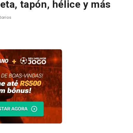
leta, tapón, hélice y más
arios