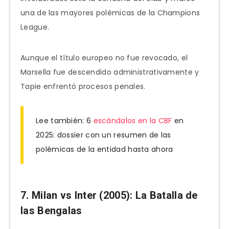
una de las mayores polémicas de la Champions
League.
Aunque el título europeo no fue revocado, el
Marsella fue descendido administrativamente y
Tapie enfrentó procesos penales.
Lee también: 6
escándalos en la CBF
en
2025: dossier con un resumen de las
polémicas de la entidad hasta ahora
7. Milan vs Inter (2005): La Batalla de
las Bengalas