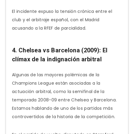
El incidente expuso la tensión crónica entre el
club y el arbitraje español, con el Madrid
acusando a la RFEF de parcialidad.
4. Chelsea vs Barcelona (2009): El
clímax de la indignación arbitral
Algunas de las mayores polémicas de la
Champions League están asociadas a la
actuación arbitral, como la semifinal de la
temporada 2008-09 entre Chelsea y Barcelona.
Estamos hablando de uno de los partidos más
controvertidos de la historia de la competición.