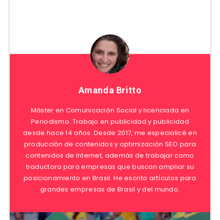
Amanda Britto
Máster en Comunicación Social y licenciada en
Periodismo. Trabajo en publicidad y publicidad
desde hace 14 años. Desde 2017, me especialicé en
producción de contenidos y optimización SEO para
contenidos de Internet, además de trabajar como
traductora para empresas que buscan ampliar su
posicionamiento en Brasil. He escrito artículos para
grandes empresas de Brasil y del mundo.