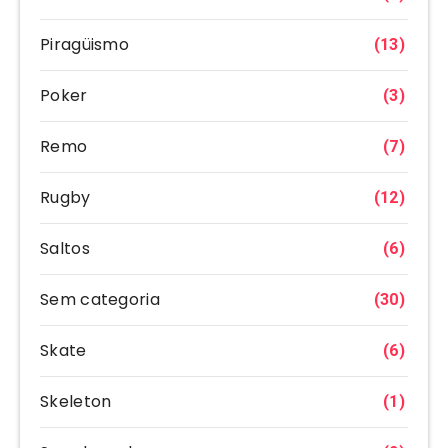
Piragüismo
(13)
Poker
(3)
Remo
(7)
Rugby
(12)
Saltos
(6)
Sem categoria
(30)
Skate
(6)
Skeleton
(1)