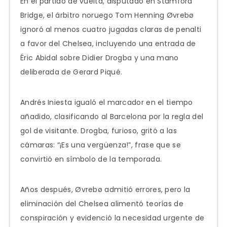
En el partido de vuelta, disputado en Stamford
Bridge, el árbitro noruego Tom Henning Øvrebø
ignoró al menos cuatro jugadas claras de penalti
a favor del Chelsea, incluyendo una entrada de
Éric Abidal sobre Didier Drogba y una mano
deliberada de Gerard Piqué.
Andrés Iniesta igualó el marcador en el tiempo
añadido, clasificando al Barcelona por la regla del
gol de visitante. Drogba, furioso, gritó a las
cámaras: “¡Es una vergüenza!”, frase que se
convirtió en símbolo de la temporada.
Años después, Øvrebø admitió errores, pero la
eliminación del Chelsea alimentó teorías de
conspiración y evidenció la necesidad urgente de