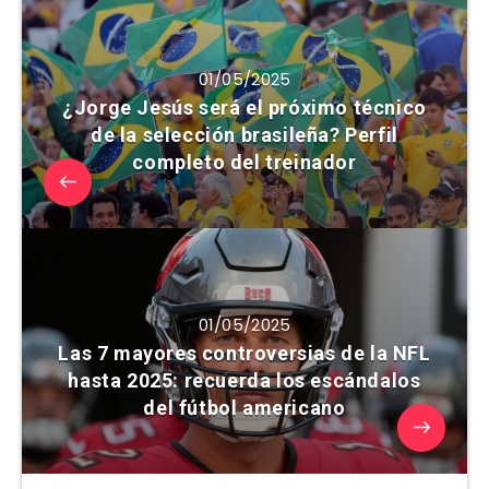
01/05/2025
¿Jorge Jesús será el próximo técnico
de la selección brasileña? Perfil
completo del treinador
01/05/2025
Las 7 mayores controversias de la NFL
hasta 2025: recuerda los escándalos
del fútbol americano