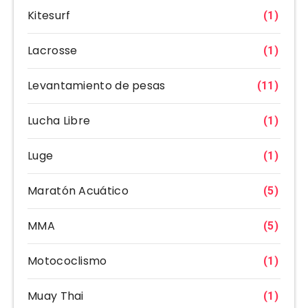
Kitesurf
(1)
Lacrosse
(1)
Levantamiento de pesas
(11)
Lucha Libre
(1)
Luge
(1)
Maratón Acuático
(5)
MMA
(5)
Motococlismo
(1)
Muay Thai
(1)