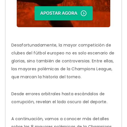
Desafortunadamente, la mayor competición de
clubes del fútbol europeo no es solo escenario de
glorias, sino también de controversias. Entre ellas,
las mayores polémicas de la Champions League,
que marcan la historia del torneo.
Desde errores arbitrales hasta escándalos de
corrupción, revelan el lado oscuro del deporte.
A continuación, vamos a conocer más detalles
sobre las 8 mayores polémicas de la Champions