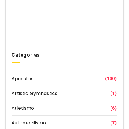
Categorias
Apuestas
(100)
Artistic Gymnastics
(1)
Atletismo
(6)
Automovilismo
(7)