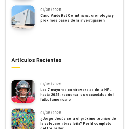
01/05/2025
Caso VaideBet Corinthians: cronología y
próximos pasos de la investigación
Artículos Recientes
01/05/2025
Las 7 mayores controversias de la NFL
hasta 2025: recuerda los escándalos del
fútbol americano
01/05/2025
¿Jorge Jesús será el próximo técnico de
la selección brasileña? Perfil completo
del treinador