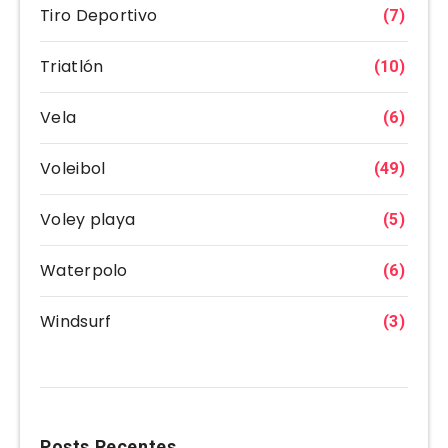
Tiro Deportivo
(7)
Triatlón
(10)
Vela
(6)
Voleibol
(49)
Voley playa
(5)
Waterpolo
(6)
Windsurf
(3)
Posts Recentes