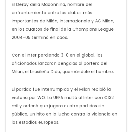
El Derby della Madonnina, nombre del
enfrentamiento entre los clubes más
importantes de Milán, Internazionale y AC Milan,
en los cuartos de final de la Champions League
2004-05 terminó en caos.
Con el Inter perdiendo 3-0 en el global, los
aficionados lanzaron bengalas al portero del
Milan, el brasileño Dida, quemándole el hombro.
El partido fue interrumpido y el Milan recibió la
victoria por WO. La UEFA multó al Inter con €132
mil y ordenó que jugara cuatro partidos sin
público, un hito en la lucha contra la violencia en
los estadios europeos.