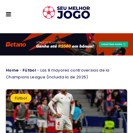
Home
-
Fútbol
-
Las 8 mayores controversias de la
Champions League (incluida la de 2025)
Fútbol