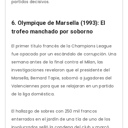
partidos decisivos.
6. Olympique de Marsella (1993): El
trofeo manchado por soborno
El primer título francés de la Champions League
fue opacado por un escándalo de corrupción. Una
semana antes de la final contra el Milan, las
investigaciones revelaron que el presidente del
Marsella, Bernard Tapie, sobornó a jugadores del
Valenciennes para que se relajaran en un partido
de la liga doméstica.
El hallazgo de sobres con 250 mil francos
enterrados en el jardín de una tía de uno de los
involucrados selló la condena del club y marcó