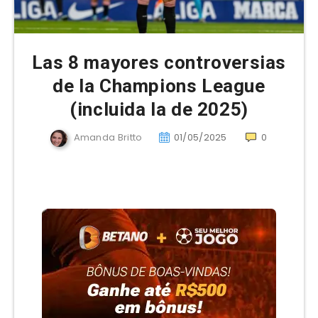
Las 8 mayores controversias
de la Champions League
(incluida la de 2025)
Amanda Britto
01/05/2025
0