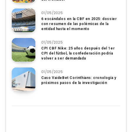
01/05/2025
6 escándalos en la CBF en 2025: dossier
con resumen de las polémicas de la
entidad hasta el momento
01/05/2025
CPI CBF Nike: 25 años después del 1er
CPI del fútbol, ​​la confederación podría
volver a ser demandada
01/05/2025
Caso VaideBet Corinthians: cronología y
próximos pasos de la investigación