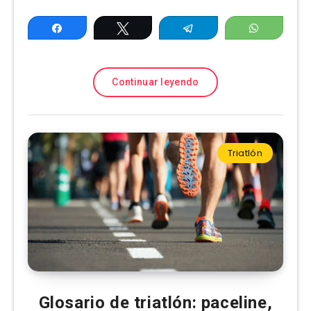
Compartir
Twittear
Telegram
WhatsAp
Continuar leyendo
Triatlón
Glosario de triatlón: paceline,