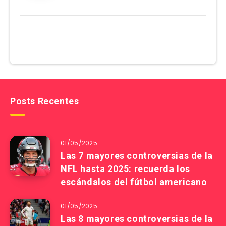
Posts Recentes
01/05/2025
Las 7 mayores controversias de la
NFL hasta 2025: recuerda los
escándalos del fútbol americano
01/05/2025
Las 8 mayores controversias de la