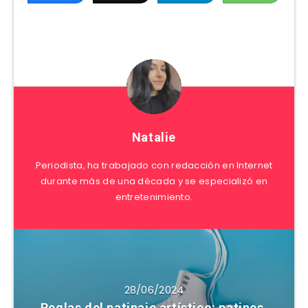
Natalie
Periodista, ha trabajado con redacción en Internet
durante más de una década y se especializó en
entretenimiento.
28/06/2024
Reglas del patinaje artístico: patines,