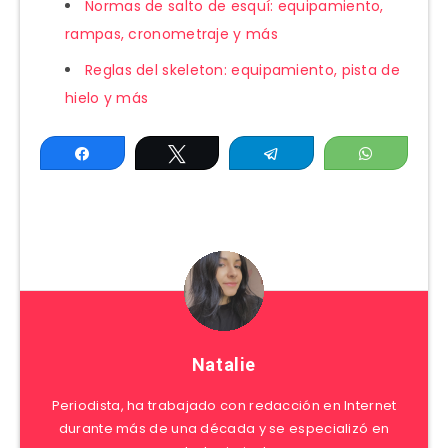
Normas de salto de esquí: equipamiento,
rampas, cronometraje y más
Reglas del skeleton: equipamiento, pista de
hielo y más
Compartir
Twittear
Telegram
WhatsAp
Natalie
Periodista, ha trabajado con redacción en Internet
durante más de una década y se especializó en