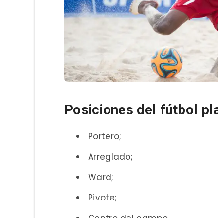
Posiciones del fútbol pl
Portero;
Arreglado;
Ward;
Pivote;
Centro del campo.