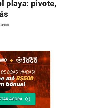
l playa: pivote,
ás
arios