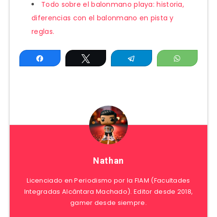
Todo sobre el balonmano playa: historia,
diferencias con el balonmano en pista y
reglas.
Compartir
Twittear
Telegram
WhatsAp
Nathan
Licenciado en Periodismo por la FIAM (Facultades
Integradas Alcântara Machado). Editor desde 2018,
gamer desde siempre.