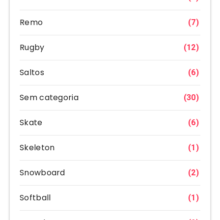
Remo
(7)
Rugby
(12)
Saltos
(6)
Sem categoria
(30)
Skate
(6)
Skeleton
(1)
Snowboard
(2)
Softball
(1)