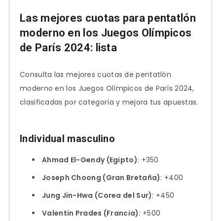
Las mejores cuotas para pentatlón
moderno en los Juegos Olímpicos
de París 2024: lista
Consulta las mejores cuotas de pentatlón
moderno en los Juegos Olímpicos de París 2024,
clasificadas por categoría y mejora tus apuestas.
Individual masculino
Ahmad El-Gendy (Egipto)
: +350
Joseph Choong (Gran Bretaña)
: +400
Jung Jin-Hwa (Corea del Sur)
: +450
Valentin Prades (Francia)
: +500