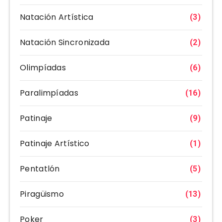
Natación Artística
(3)
Natación Sincronizada
(2)
Olimpíadas
(6)
Paralimpíadas
(16)
Patinaje
(9)
Patinaje Artístico
(1)
Pentatlón
(5)
Piragüismo
(13)
Poker
(3)