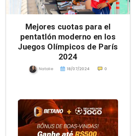
Mejores cuotas para el
pentatlón moderno en los
Juegos Olímpicos de París
2024
Natalie
18/07/2024
0