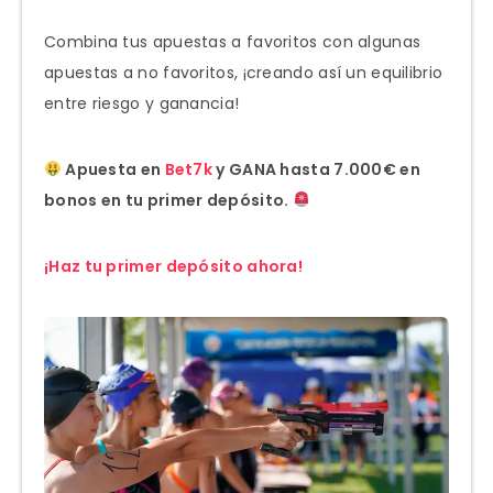
Combina tus apuestas a favoritos con algunas
apuestas a no favoritos, ¡creando así un equilibrio
entre riesgo y ganancia!
Apuesta en
Bet7k
y GANA hasta 7.000€ en
bonos en tu primer depósito.
¡Haz tu primer depósito ahora!