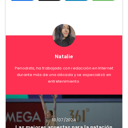
Natalie
Periodista, ha trabajado con redacción en Internet
durante más de una década y se especializó en
entretenimiento.
18/07/2024
Las mejores apuestas para la natación