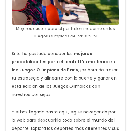
Mejores cuotas para el pentatlón moderno en los
Juegos Olímpicos de París 2024
Si te ha gustado conocer las
mejores
probabilidades para el pentatlón moderno en
los Juegos Olímpicos de París
, ¡es hora de trazar
tu estrategia y alinearte con la suerte y ganar en
esta edición de los Juegos Olímpicos con
nuestros consejos!
Y si has llegado hasta aquí, sigue navegando por
la web para descubrirlo todo sobre el mundo del
deporte. Explora los deportes más diferentes y sus