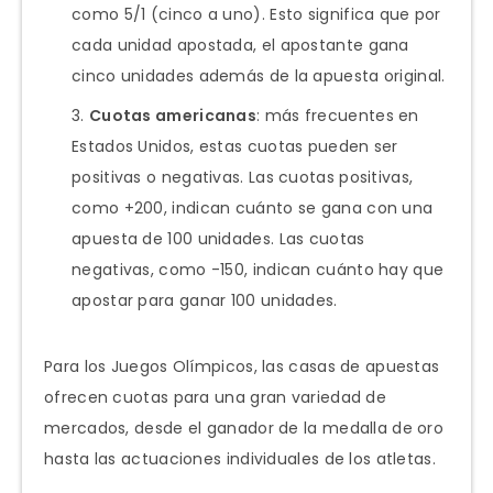
como 5/1 (cinco a uno). Esto significa que por
cada unidad apostada, el apostante gana
cinco unidades además de la apuesta original.
Cuotas americanas
: más frecuentes en
Estados Unidos, estas cuotas pueden ser
positivas o negativas. Las cuotas positivas,
como +200, indican cuánto se gana con una
apuesta de 100 unidades. Las cuotas
negativas, como -150, indican cuánto hay que
apostar para ganar 100 unidades.
Para los Juegos Olímpicos, las casas de apuestas
ofrecen cuotas para una gran variedad de
mercados, desde el ganador de la medalla de oro
hasta las actuaciones individuales de los atletas.