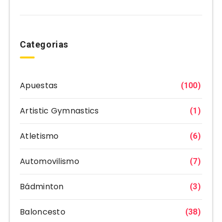
Categorias
Apuestas
(100)
Artistic Gymnastics
(1)
Atletismo
(6)
Automovilismo
(7)
Bádminton
(3)
Baloncesto
(38)