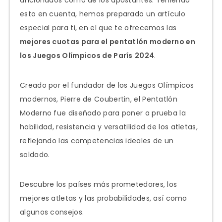
esto en cuenta, hemos preparado un artículo
especial para ti, en el que te ofrecemos las
mejores cuotas para el pentatlón moderno en
los Juegos Olímpicos de París
2024
.
Creado por el fundador de los Juegos Olímpicos
modernos, Pierre de Coubertin, el Pentatlón
Moderno fue diseñado para poner a prueba la
habilidad, resistencia y versatilidad de los atletas,
reflejando las competencias ideales de un
soldado.
Descubre los países más prometedores, los
mejores atletas y las probabilidades, así como
algunos consejos.