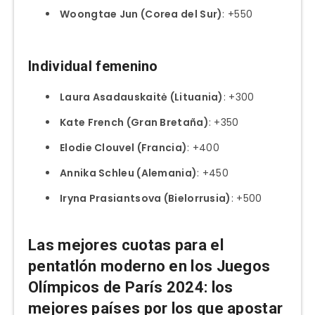
Woongtae Jun (Corea del Sur)
: +550
Individual femenino
Laura Asadauskaitė (Lituania)
: +300
Kate French (Gran Bretaña)
: +350
Elodie Clouvel (Francia)
: +400
Annika Schleu (Alemania)
: +450
Iryna Prasiantsova (Bielorrusia)
: +500
Las mejores cuotas para el
pentatlón moderno en los Juegos
Olímpicos de París 2024: los
mejores países por los que apostar