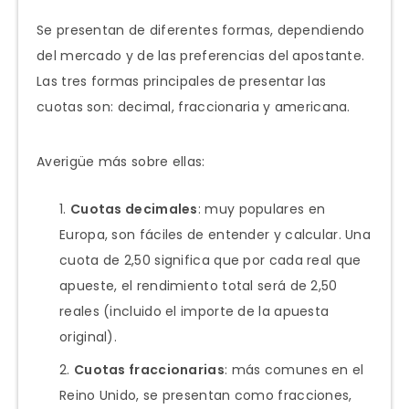
Se presentan de diferentes formas, dependiendo
del mercado y de las preferencias del apostante.
Las tres formas principales de presentar las
cuotas son: decimal, fraccionaria y americana.
Averigüe más sobre ellas:
Cuotas decimales
: muy populares en
Europa, son fáciles de entender y calcular. Una
cuota de 2,50 significa que por cada real que
apueste, el rendimiento total será de 2,50
reales (incluido el importe de la apuesta
original).
Cuotas fraccionarias
: más comunes en el
Reino Unido, se presentan como fracciones,