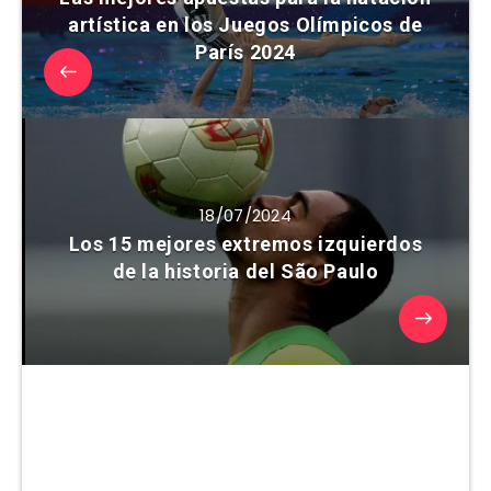
artística en los Juegos Olímpicos de
París 2024
18/07/2024
Los 15 mejores extremos izquierdos
de la historia del São Paulo