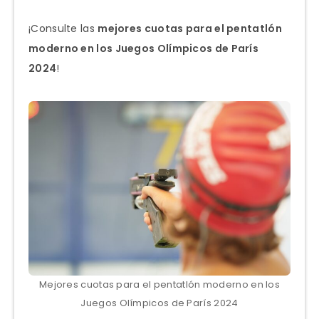
¡Consulte las
mejores cuotas para el pentatlón
moderno en los Juegos Olímpicos de París
2024
!
Mejores cuotas para el pentatlón moderno en los
Juegos Olímpicos de París 2024