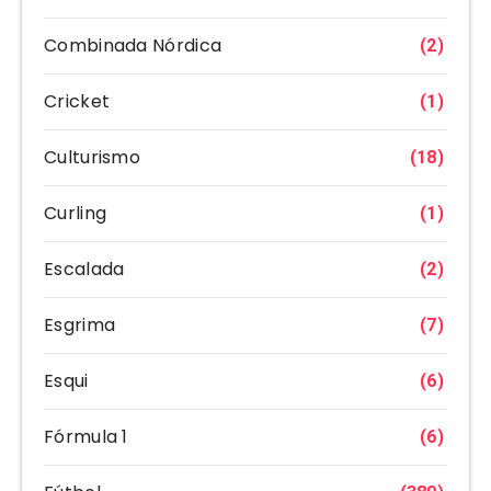
Combinada Nórdica
(2)
Cricket
(1)
Culturismo
(18)
Curling
(1)
Escalada
(2)
Esgrima
(7)
Esqui
(6)
Fórmula 1
(6)