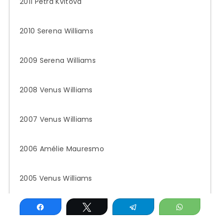
2011 Petra Kvitová
2010 Serena Williams
2009 Serena Williams
2008 Venus Williams
2007 Venus Williams
2006 Amélie Mauresmo
2005 Venus Williams
2004 Maria Sharapova
Compartir
Twittear
Telegram
WhatsAp