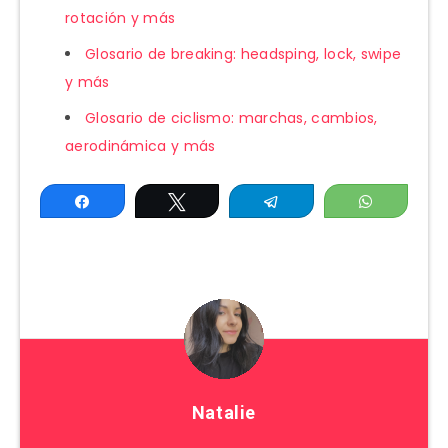
rotación y más
Glosario de breaking: headsping, lock, swipe
y más
Glosario de ciclismo: marchas, cambios,
aerodinámica y más
Compartir
Twittear
Telegram
WhatsAp
Natalie