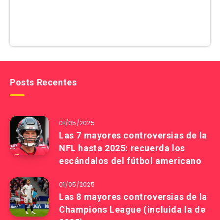
Posts Recentes
01/05/2025
Las 7 mayores controversias de la
NFL hasta 2025: recuerda los
escándalos del fútbol americano
01/05/2025
Las 8 mayores controversias de la
Champions League (incluida la de