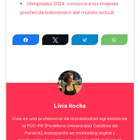
Olimpiadas 2024: conozca a los mejores
pivotes de balonmano del mundo actual
Compartir
Twittear
Telegram
WhatsAp
Lívia Rocha
Lívia es una profesional de la publicidad egresada de
la PUC-PR (Pontificia Universidad Católica de
Paraná), trabajando en marketing digital y