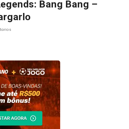
Legends: Bang Bang –
argarlo
arios