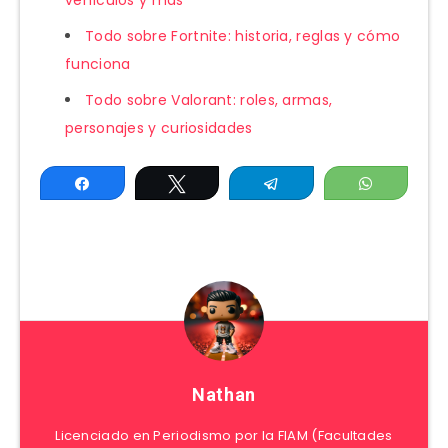
Todo sobre Fortnite: historia, reglas y cómo
funciona
Todo sobre Valorant: roles, armas,
personajes y curiosidades
Compartir
Twittear
Telegram
WhatsAp
Nathan
Licenciado en Periodismo por la FIAM (Facultades