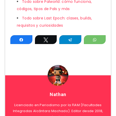
Todo sobre Palworld: cómo funciona,
códigos, tipos de Pals y más
Todo sobre Last Epoch: clases, builds,
requisitos y curiosidades
Compartir
Twittear
Telegram
WhatsAp
Nathan
Licenciado en Periodismo por la FIAM (Facultades
Integradas Alcântara Machado). Editor desde 2018,