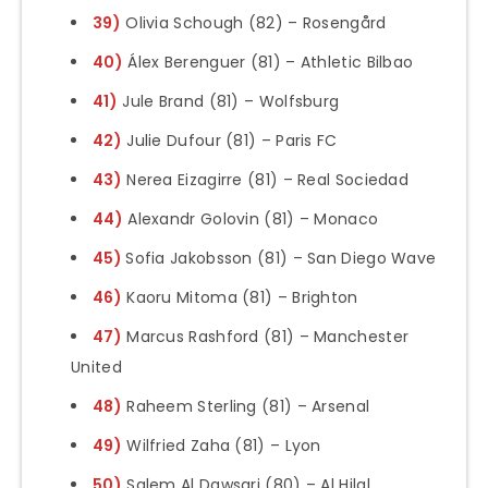
39)
Olivia Schough (82) – Rosengård
40)
Álex Berenguer (81) – Athletic Bilbao
41)
Jule Brand (81) – Wolfsburg
42)
Julie Dufour (81) – Paris FC
43)
Nerea Eizagirre (81) – Real Sociedad
44)
Alexandr Golovin (81) – Monaco
45)
Sofia Jakobsson (81) – San Diego Wave
46)
Kaoru Mitoma (81) – Brighton
47)
Marcus Rashford (81) – Manchester
United
48)
Raheem Sterling (81) – Arsenal
49)
Wilfried Zaha (81) – Lyon
50)
Salem Al Dawsari (80) – Al Hilal