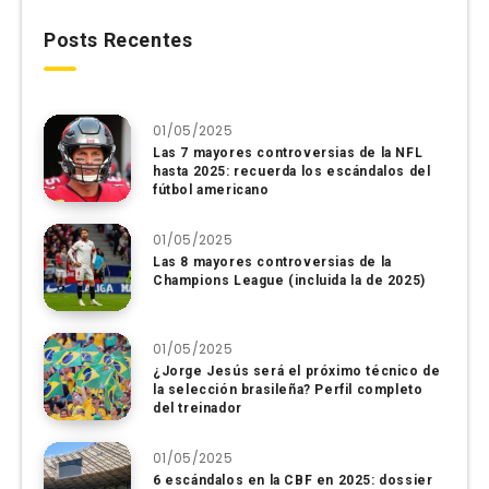
Posts Recentes
01/05/2025
Las 7 mayores controversias de la NFL
hasta 2025: recuerda los escándalos del
fútbol americano
01/05/2025
Las 8 mayores controversias de la
Champions League (incluida la de 2025)
01/05/2025
¿Jorge Jesús será el próximo técnico de
la selección brasileña? Perfil completo
del treinador
01/05/2025
6 escándalos en la CBF en 2025: dossier