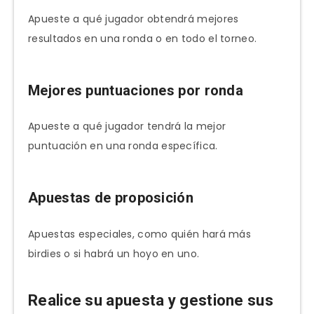
Apueste a qué jugador obtendrá mejores
resultados en una ronda o en todo el torneo.
Mejores puntuaciones por ronda
Apueste a qué jugador tendrá la mejor
puntuación en una ronda específica.
Apuestas de proposición
Apuestas especiales, como quién hará más
birdies o si habrá un hoyo en uno.
Realice su apuesta y gestione sus