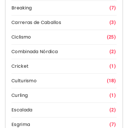
Breaking
(7)
Carreras de Caballos
(3)
Ciclismo
(25)
Combinada Nórdica
(2)
Cricket
(1)
Culturismo
(18)
Curling
(1)
Escalada
(2)
Esgrima
(7)