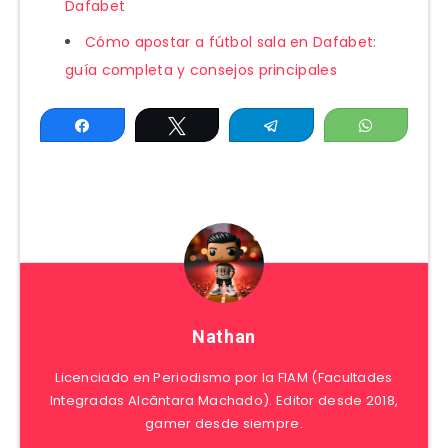
Dafabet
Cómo apostar a fútbol sala en Dafabet:
guía completa y consejos principales
Compartir
Twittear
Telegram
WhatsAp
Nathan
Licenciado en Periodismo por la FIAM (Facultades
Integradas Alcântara Machado). Editor desde 2018,
gamer desde siempre.