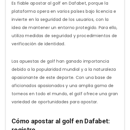
Es fiable apostar al golf en Dafabet, porque la
plataforma opera en varios países bajo licencia e
invierte en la seguridad de los usuarios, con la
idea de mantener un entorno protegido. Para ello,
utiliza medidas de seguridad y procedimientos de
verificación de identidad.
Las apuestas de golf han ganado importancia
debido a la popularidad mundial y a la naturaleza
apasionante de este deporte. Con una base de
aficionados apasionados y una amplia gama de
torneos en todo el mundo, el golf ofrece una gran
variedad de oportunidades para apostar.
Cómo apostar al golf en Dafabet:
registro