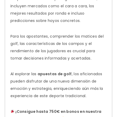
incluyen mercados como el cara a cara, los
mejores resultados por ronda e incluso
predicciones sobre hoyos concretos.
Para los apostantes, comprender los matices del
golf, las características de los campos y el
rendimiento de los jugadores es crucial para
tomar decisiones informadas y acertadas.
Al explorar las
apuestas de golf
, los aficionados
pueden disfrutar de una nueva dimensión de
emoción y estrategia, enriqueciendo aún más la
experiencia de este deporte tradicional.
¡Consigue hasta 750€ en bonos en nuestra