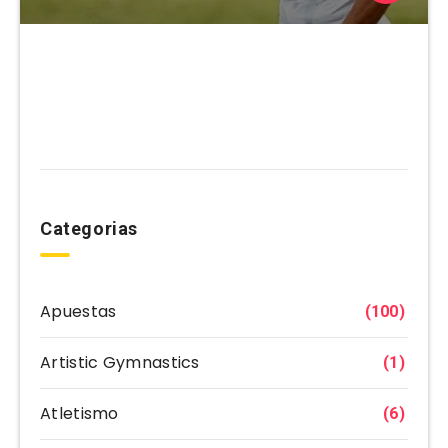
Categorias
Apuestas
(100)
Artistic Gymnastics
(1)
Atletismo
(6)