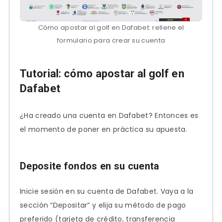
Cómo apostar al golf en Dafabet: rellene el
formulario para crear su cuenta
Tutorial: cómo apostar al golf en
Dafabet
¿Ha creado una cuenta en Dafabet? Entonces es
el momento de poner en práctica su apuesta.
Deposite fondos en su cuenta
Inicie sesión en su cuenta de Dafabet. Vaya a la
sección “Depositar” y elija su método de pago
preferido (tarjeta de crédito, transferencia