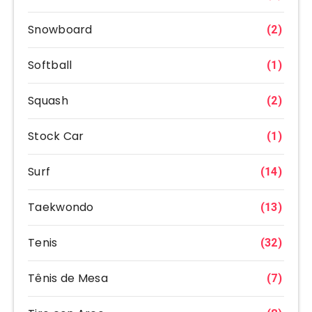
Snowboard
(2)
Softball
(1)
Squash
(2)
Stock Car
(1)
Surf
(14)
Taekwondo
(13)
Tenis
(32)
Tênis de Mesa
(7)