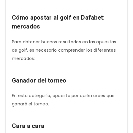
Cómo apostar al golf en Dafabet:
mercados
Para obtener buenos resultados en las apuestas
de golf, es necesario comprender los diferentes
mercados:
Ganador del torneo
En esta categoría, apuesta por quién crees que
ganará el torneo.
Cara a cara