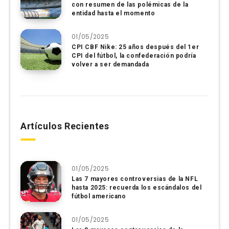
con resumen de las polémicas de la
entidad hasta el momento
01/05/2025
CPI CBF Nike: 25 años después del 1er
CPI del fútbol, ​​la confederación podría
volver a ser demandada
Artículos Recientes
01/05/2025
Las 7 mayores controversias de la NFL
hasta 2025: recuerda los escándalos del
fútbol americano
01/05/2025