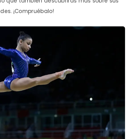
sino que también descubrirás más sobre sus
dades. ¡Compruébalo!