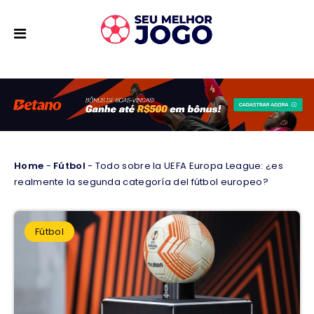
Home
-
Fútbol
-
Todo sobre la UEFA Europa League: ¿es
realmente la segunda categoría del fútbol europeo?
Fútbol