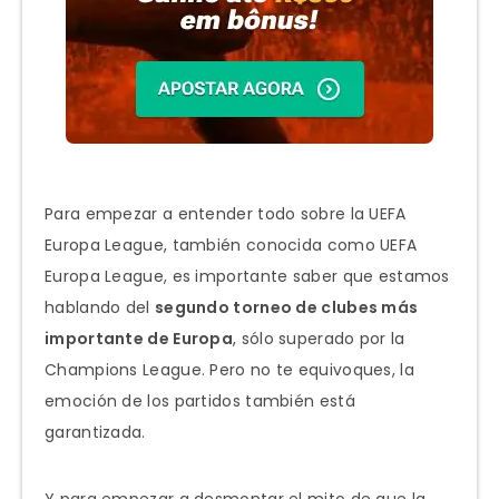
Para empezar a entender todo sobre la UEFA
Europa League, también conocida como UEFA
Europa League, es importante saber que estamos
hablando del
segundo torneo de clubes más
importante de Europa
, sólo superado por la
Champions League. Pero no te equivoques, la
emoción de los partidos también está
garantizada.
Y para empezar a desmontar el mito de que la