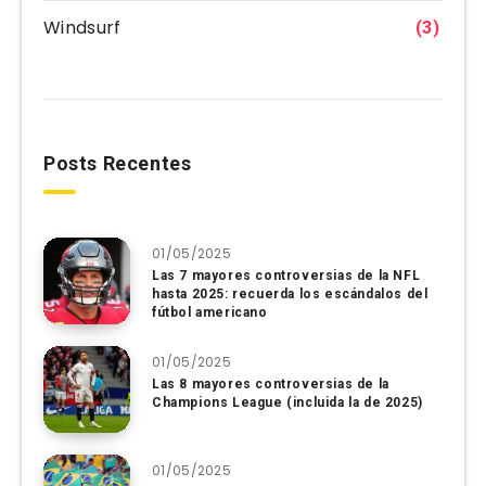
Windsurf
(3)
Posts Recentes
01/05/2025
Las 7 mayores controversias de la NFL
hasta 2025: recuerda los escándalos del
fútbol americano
01/05/2025
Las 8 mayores controversias de la
Champions League (incluida la de 2025)
01/05/2025