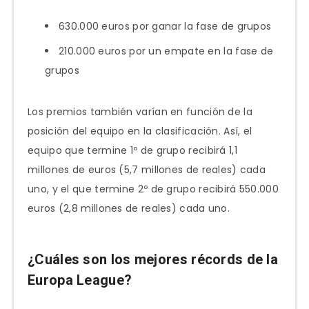
630.000 euros por ganar la fase de grupos
210.000 euros por un empate en la fase de
grupos
Los premios también varían en función de la
posición del equipo en la clasificación. Así, el
equipo que termine 1º de grupo recibirá 1,1
millones de euros (5,7 millones de reales) cada
uno, y el que termine 2º de grupo recibirá 550.000
euros (2,8 millones de reales) cada uno.
¿Cuáles son los mejores récords de la
Europa League?