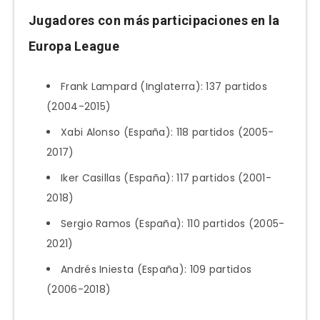
Jugadores con más participaciones en la
Europa League
Frank Lampard (Inglaterra): 137 partidos
(2004-2015)
Xabi Alonso (España): 118 partidos (2005-
2017)
Iker Casillas (España): 117 partidos (2001-
2018)
Sergio Ramos (España): 110 partidos (2005-
2021)
Andrés Iniesta (España): 109 partidos
(2006-2018)