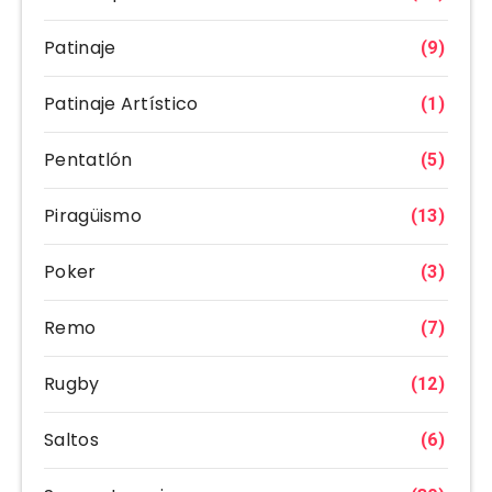
Patinaje
(9)
Patinaje Artístico
(1)
Pentatlón
(5)
Piragüismo
(13)
Poker
(3)
Remo
(7)
Rugby
(12)
Saltos
(6)