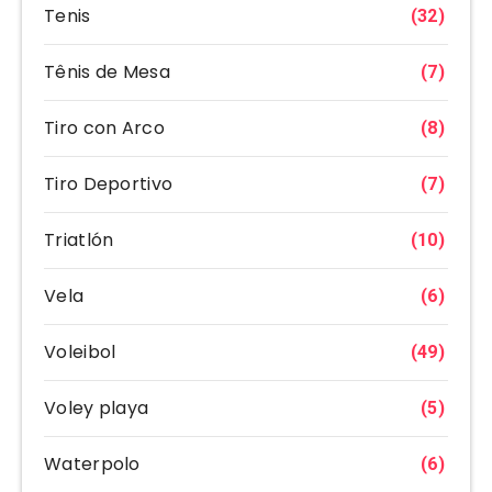
Tenis
(32)
Tênis de Mesa
(7)
Tiro con Arco
(8)
Tiro Deportivo
(7)
Triatlón
(10)
Vela
(6)
Voleibol
(49)
Voley playa
(5)
Waterpolo
(6)