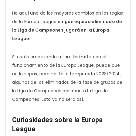
He aquí uno de los mayores cambios en las reglas
de la Europa League:
ningún equipo eliminado de
la Liga de Campeones jugará en la Europa
League.
Si estás empezando a familiarizarte con el
funcionamiento de la Europa League, puede que
no lo sepas, pero hasta la temporada 2023/2024,
algunos de los eliminados de la fase de grupos de
la Liga de Campeones pasaban a la Liga de
Campeones. Esto ya no será así.
Curiosidades sobre la Europa
League