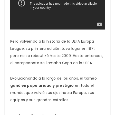
Pero volviendo a la historia de la UEFA Europa
League, su primera edición tuvo lugar en 1971,
pero no se rebautizó hasta 2009. Hasta entonces,
el campeonato se llamaba Copa de la UEFA.
Evolucionando a lo largo de los años, el torneo
ganó en popularidad y prestigio
en todo el
mundo, que volvió sus ojos hacia Europa, sus
equipos y sus grandes estrellas.