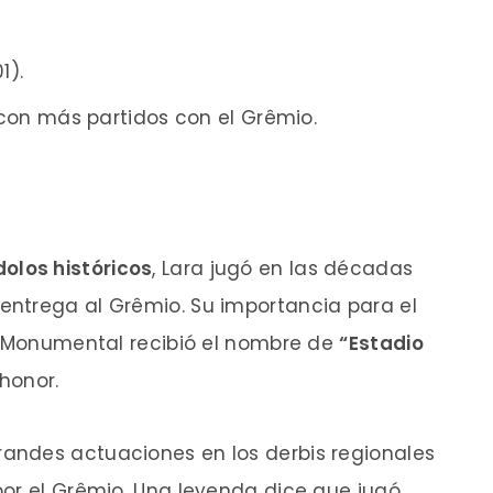
)
1).
 con más partidos con el Grêmio.
olos históricos
, Lara jugó en las décadas
entrega al Grêmio. Su importancia para el
co Monumental recibió el nombre de
“Estadio
honor.
randes actuaciones en los derbis regionales
por el Grêmio. Una leyenda dice que jugó