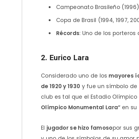
Campeonato Brasileño (1996
Copa de Brasil (1994, 1997, 200
Récords
: Uno de los porteros
2. Eurico Lara
Considerado uno de los
mayores íd
de 1920 y 1930
y fue un símbolo de 
club es tal que el Estadio Olímpi
Olímpico Monumental Lara”
en su 
El
jugador se hizo famoso
por sus g
y uno de los símbolos de su amor 