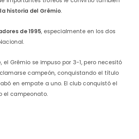
de importantes trofeos le convirtió también
la historia del Grêmio
.
rtadores de 1995
, especialmente en los dos
Nacional.
e, el Grêmio se impuso por 3-1, pero necesitó
clamarse campeón, conquistando el título
bó en empate a uno. El club conquistó el
do el campeonato.