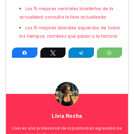
Los 15 mejores centrales brasileños de la
actualidad: consulta la lista actualizada
Los 15 mejores laterales izquierdos de todos
los tiempos: nombres que pasan a la historia
Compartir
Twittear
Telegram
WhatsAp
Lívia Rocha
Lívia es una profesional de la publicidad egresada de