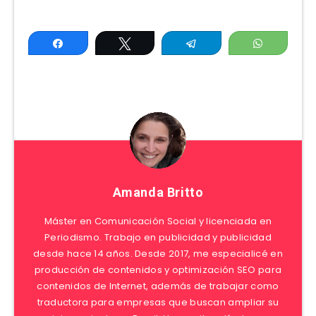
Compartir
Twittear
Telegram
WhatsAp
Amanda Britto
Máster en Comunicación Social y licenciada en
Periodismo. Trabajo en publicidad y publicidad
desde hace 14 años. Desde 2017, me especialicé en
producción de contenidos y optimización SEO para
contenidos de Internet, además de trabajar como
traductora para empresas que buscan ampliar su