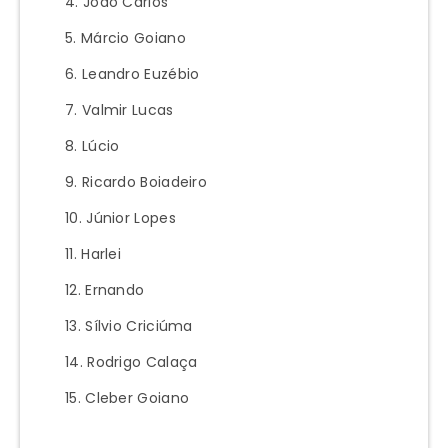
João Carlos
Márcio Goiano
Leandro Euzébio
Valmir Lucas
Lúcio
Ricardo Boiadeiro
Júnior Lopes
Harlei
Ernando
Sílvio Criciúma
Rodrigo Calaça
Cleber Goiano