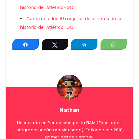
historia del Atlético-GO
Conozca a los 10 mejores delanteros de la
historia del Atlético-GO
Compartir
Twittear
Telegram
WhatsAp
Nathan
Licenciado en Periodismo por la FIAM (Facultades
Integradas Alcântara Machado). Editor desde 2018,
gamer desde siempre.