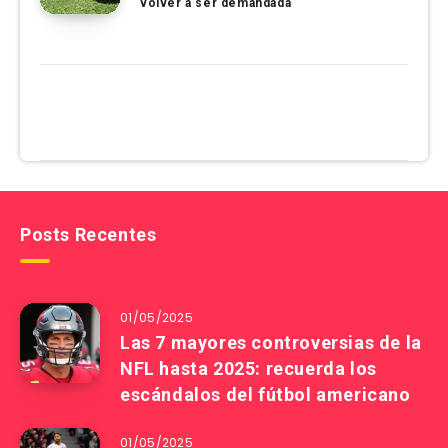
volver a ser demandada
Posts Recentes
01/05/2025
Las 7 mayores controversias de la
NFL hasta 2025: recuerda los
escándalos del fútbol americano
01/05/2025