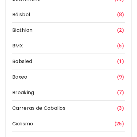
Béisbol
(8)
Biathlon
(2)
BMX
(5)
Bobsled
(1)
Boxeo
(9)
Breaking
(7)
Carreras de Caballos
(3)
Ciclismo
(25)