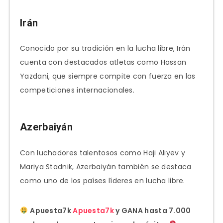
Irán
Conocido por su tradición en la lucha libre, Irán
cuenta con destacados atletas como Hassan
Yazdani, que siempre compite con fuerza en las
competiciones internacionales.
Azerbaiy
án
Con luchadores talentosos como Haji Aliyev y
Mariya Stadnik, Azerbaiyán también se destaca
como uno de los países líderes en lucha libre.
Apuesta7k
Apuesta7k
y GANA hasta 7.000