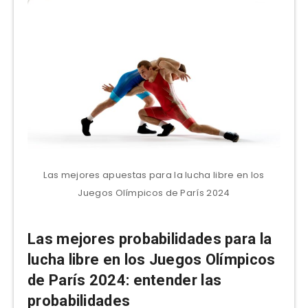
Las mejores apuestas para la lucha libre en los
Juegos Olímpicos de París 2024
Las mejores probabilidades para la
lucha libre en los Juegos Olímpicos
de París 2024: entender las
probabilidades