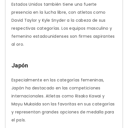
Estados Unidos también tiene una fuerte
presencia en la lucha libre, con atletas como
David Taylor y Kyle Snyder a la cabeza de sus
respectivas categorías. Los equipos masculino y
femenino estadounidenses son firmes aspirantes
al oro.
Japón
Especialmente en las categorías femeninas,
Japón ha destacado en las competiciones
internacionales. Atletas como Risako Kawai y
Mayu Mukaida son las favoritas en sus categorías
y representan grandes opciones de medalla para
el país.