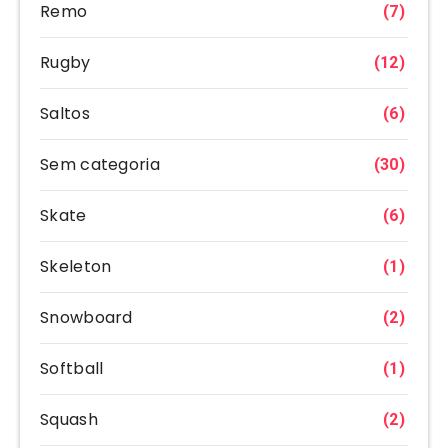
Remo
(7)
Rugby
(12)
Saltos
(6)
Sem categoria
(30)
Skate
(6)
Skeleton
(1)
Snowboard
(2)
Softball
(1)
Squash
(2)