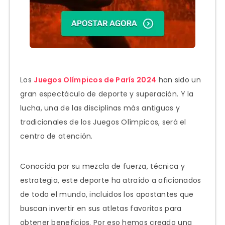
Los
Juegos Olímpicos de París 2024
han sido un
gran espectáculo de deporte y superación. Y la
lucha, una de las disciplinas más antiguas y
tradicionales de los Juegos Olímpicos, será el
centro de atención.
Conocida por su mezcla de fuerza, técnica y
estrategia, este deporte ha atraído a aficionados
de todo el mundo, incluidos los apostantes que
buscan invertir en sus atletas favoritos para
obtener beneficios. Por eso hemos creado una