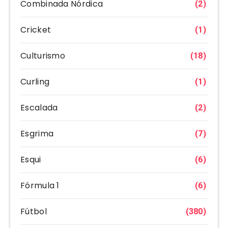
Combinada Nórdica
(2)
Cricket
(1)
Culturismo
(18)
Curling
(1)
Escalada
(2)
Esgrima
(7)
Esqui
(6)
Fórmula 1
(6)
Fútbol
(380)