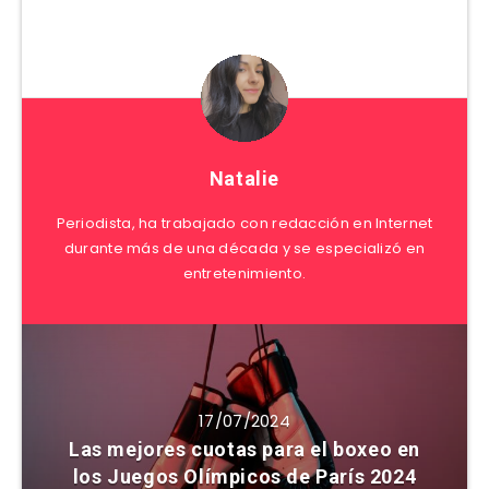
Natalie
Periodista, ha trabajado con redacción en Internet
durante más de una década y se especializó en
entretenimiento.
17/07/2024
Las mejores cuotas para el boxeo en
los Juegos Olímpicos de París 2024