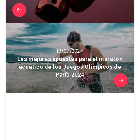
18/07/2024
Las mejores apuestas para el maratón
acuático de los Juegos Olímpicos de
París 2024