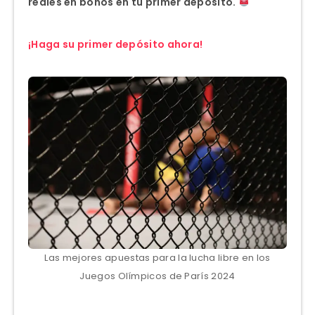
reales en bonos en tu primer depósito.
¡Haga su primer depósito ahora!
Las mejores apuestas para la lucha libre en los
Juegos Olímpicos de París 2024