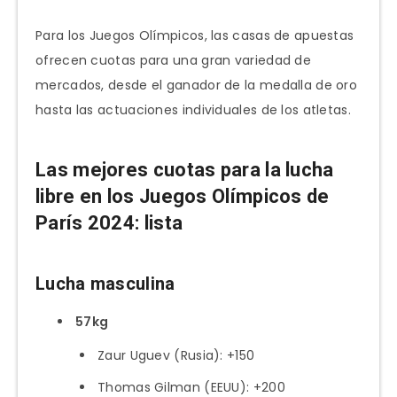
Para los Juegos Olímpicos, las casas de apuestas
ofrecen cuotas para una gran variedad de
mercados, desde el ganador de la medalla de oro
hasta las actuaciones individuales de los atletas.
Las mejores cuotas para la lucha
libre en los Juegos Olímpicos de
París 2024: lista
Lucha masculina
57kg
Zaur Uguev (Rusia): +150
Thomas Gilman (EEUU): +200