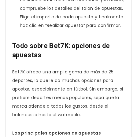
compruebe los detalles del talón de apuestas.
Elige el importe de cada apuesta y finalmente
haz clic en “Realizar apuesta” para confirmar.
Todo sobre Bet7K: opciones de
apuestas
Bet7K ofrece una amplia gama de más de 25
deportes, lo que le da muchas opciones para
apostar, especialmente en fútbol. Sin embargo, si
prefiere deportes menos populares, sepa que la
marca atiende a todos los gustos, desde el
baloncesto hasta el waterpolo.
Las principales opciones de apuestas