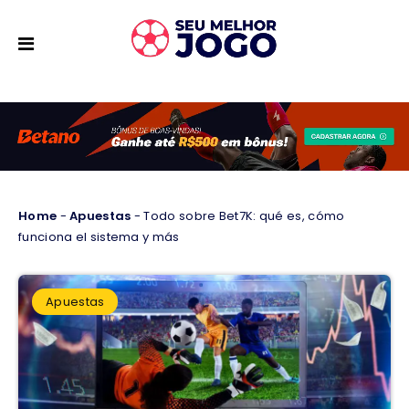
Home
-
Apuestas
-
Todo sobre Bet7K: qué es, cómo
funciona el sistema y más
Apuestas