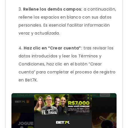
Rellene los demás campos:
a continuación,
rellene los espacios en blanco con sus datos
personales. Es esencial facilitar información
veraz y actualizada.
Haz clic en “Crear cuenta”:
tras revisar los
datos introducidos y leer los Términos y
Condiciones, haz clic en el botón “Crear
cuenta” para completar el proceso de registro
en Bet7K.