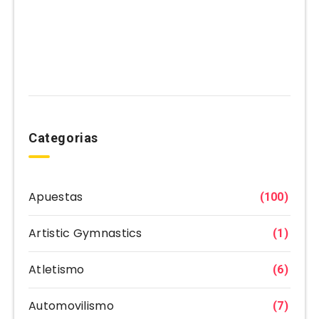
Categorias
Apuestas
(100)
Artistic Gymnastics
(1)
Atletismo
(6)
Automovilismo
(7)