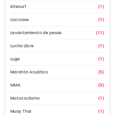
Kitesurf
(1)
Lacrosse
(1)
Levantamiento de pesas
(11)
Lucha Libre
(1)
Luge
(1)
Maratón Acuático
(5)
MMA
(5)
Motococlismo
(1)
Muay Thai
(1)