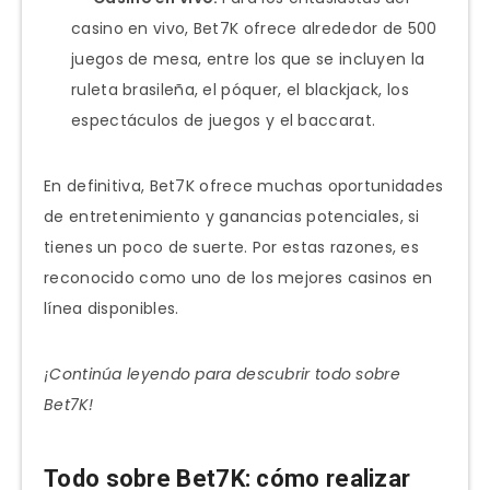
casino en vivo, Bet7K ofrece alrededor de 500
juegos de mesa, entre los que se incluyen la
ruleta brasileña, el póquer, el blackjack, los
espectáculos de juegos y el baccarat.
En definitiva, Bet7K ofrece muchas oportunidades
de entretenimiento y ganancias potenciales, si
tienes un poco de suerte. Por estas razones, es
reconocido como uno de los mejores casinos en
línea disponibles.
¡Continúa leyendo para descubrir todo sobre
Bet7K!
Todo sobre Bet7K: cómo realizar