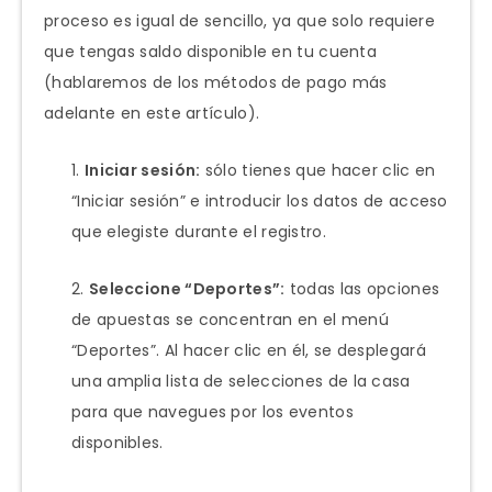
proceso es igual de sencillo, ya que solo requiere
que tengas saldo disponible en tu cuenta
(hablaremos de los métodos de pago más
adelante en este artículo).
Iniciar sesión:
sólo tienes que hacer clic en
“Iniciar sesión” e introducir los datos de acceso
que elegiste durante el registro.
Seleccione “Deportes”:
todas las opciones
de apuestas se concentran en el menú
“Deportes”. Al hacer clic en él, se desplegará
una amplia lista de selecciones de la casa
para que navegues por los eventos
disponibles.